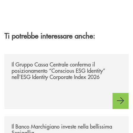
Ti potrebbe interessare anche:
/news/il-gruppo-cassa-centrale-conferma-il-posizionamento-conscious-es
Il Gruppo Cassa Centrale conferma il
posizionamento “Conscious ESG Identity”
nell’ESG Identity Corporate Index 2026
/news/benvenuti-alla-nuova-filiale-di-senigallia/
Il Banco Marchigiano investe nella bellissima
Senigallia