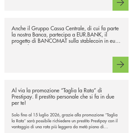
/news/anche-il-gruppo-cassa-centrale-partecipa-a-eurbank-il-progetto-d
Anche il Gruppo Cassa Centrale, di cui fa parte
la nostra Banca, partecipa a EUR.BANK, il
progetto di BANCOMAT sulla stablecoin in euro
e sul relativo ecosistema
/news/al-via-la-promozione-taglia-la-rata-di-prestipay-il-prestito-perso
Al via la promozione “Taglia la Rata” di
Prestipay. Il prestito personale che si fa in due
per te!
Solo fino al 15 luglio 2026, grazie alla promozione “Taglia
la Rata” sarà possibile richiedere un prestito Prestipay con il
vantaggio di una rata più leggera da metà piano di
rimborso.