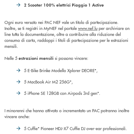
2 Scooter 100% elettrici Piaggio 1 Active
Ogni euro versato nei PAC NEF vale un titolo di partecipazione.
Inoltre, se ti registri in MyNEF nel portale
www.nef.lu
per archiviare on
line tutta la documentazione, oltre a contribuire alla riduzione del
consumo di carta, raddoppi i titoli di partecipazione per le estrazioni
mensili.
Nelle 5
si possono vincere:
estrazioni mensili
5 E-Bike Brinke Modello Xplorer DEORE*,
5 MacBook Air M2 256G*,
5 iPhone SE 128GB con Airpods 3rd gen*.
I minorenni che hanno attivato o incrementato un PAC potranno inoltre
vincere anche:
5 Cuffie* Pioneer HDJ-X7 Cuffie DJ over-ear professionali.