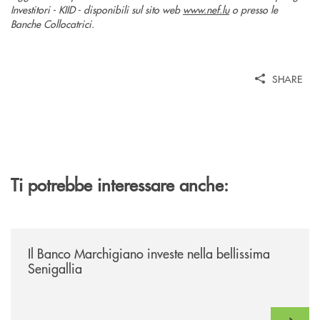
Investitori - KIID - disponibili sul sito web
www.nef.lu
o presso le
Banche Collocatrici.
SHARE
Ti potrebbe interessare anche:
/news/benvenuti-alla-nuova-filiale-di-senigallia/
Il Banco Marchigiano investe nella bellissima
Senigallia