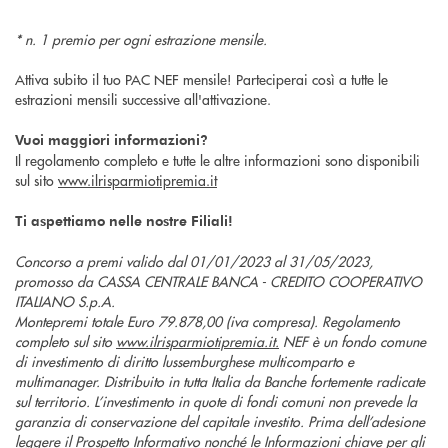
* n. 1 premio per ogni estrazione mensile.
Attiva subito il tuo PAC NEF mensile! Parteciperai così a tutte le
estrazioni mensili successive all'attivazione.
Vuoi maggiori informazioni?
Il regolamento completo e tutte le altre informazioni sono disponibili
sul sito
www.ilrisparmiotipremia.it
Ti aspettiamo nelle nostre Filiali!
Concorso a premi valido dal 01/01/2023 al 31/05/2023,
promosso da CASSA CENTRALE BANCA - CREDITO COOPERATIVO
ITALIANO S.p.A.
Montepremi totale Euro 79.878,00 (iva compresa). Regolamento
completo sul sito
www.ilrisparmiotipremia.it.
NEF è un fondo comune
di investimento di diritto lussemburghese multicomparto e
multimanager. Distribuito in tutta Italia da Banche fortemente radicate
sul territorio. L’investimento in quote di fondi comuni non prevede la
garanzia di conservazione del capitale investito. Prima dell’adesione
leggere il Prospetto Informativo nonché le Informazioni chiave per gli