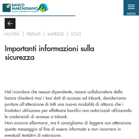
Salta al contenuto principale
MENU
NOVITÀ
PRIVATI
IMPRESE
SOCI
Importanti informazioni sulla
sicurezza
Nel ricordare che nessun dipendente, nessun collaboratore della
banca chiederà mai i tuoi dati di accesso ad
Inbank
, desideriamo
portare all’attenzione di tutti una nuova modalità di attacco che i
frodatori utilizzano per effettuare bonifici non autorizzati utilizzando
le credenziali di accesso a
Inbank.
Non occorre allarmarsi, ma ti consigliamo di leggere con attenzione
questo messaggio al fine di essere informato e non incorrere in
eventuali tentativi di estorsione.