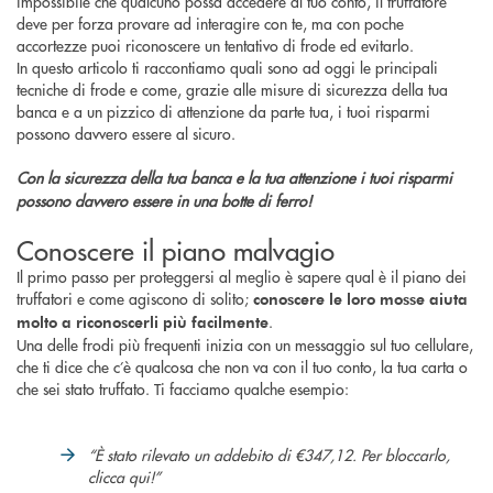
impossibile che qualcuno possa accedere al tuo conto, il truffatore
deve per forza provare ad interagire con te, ma con poche
accortezze puoi riconoscere un tentativo di frode ed evitarlo.
In questo articolo ti raccontiamo quali sono ad oggi le principali
tecniche di frode e come, grazie alle misure di sicurezza della tua
banca e a un pizzico di attenzione da parte tua, i tuoi risparmi
possono davvero essere al sicuro.
Con la sicurezza della tua banca e la tua attenzione i tuoi risparmi
possono davvero essere in una botte di ferro!
Conoscere il piano malvagio
Il primo passo per proteggersi al meglio è sapere qual è il piano dei
truffatori e come agiscono di solito;
conoscere le loro mosse aiuta
.
molto a riconoscerli più facilmente
Una delle frodi più frequenti inizia con un messaggio sul tuo cellulare,
che ti dice che c’è qualcosa che non va con il tuo conto, la tua carta o
che sei stato truffato. Ti facciamo qualche esempio:
“È stato rilevato un addebito di €347,12. Per bloccarlo,
clicca qui!”