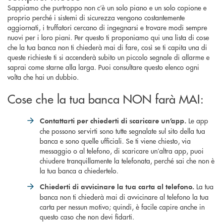
Sappiamo che purtroppo non c’è un solo piano e un solo copione e
proprio perché i sistemi di sicurezza vengono costantemente
aggiornati, i truffatori cercano di ingegnarsi e trovare modi sempre
nuovi per i loro piani. Per questo ti proponiamo qui una lista di cose
che la tua banca non ti chiederà mai di fare, così se ti capita una di
queste richieste ti si accenderà subito un piccolo segnale di allarme e
saprai come starne alla larga. Puoi consultare questo elenco ogni
volta che hai un dubbio.
Cose che la tua banca NON farà MAI:
Le app
Contattarti per chiederti di scaricare un’app.
che possono servirti sono tutte segnalate sul sito della tua
banca e sono quelle ufficiali. Se ti viene chiesto, via
messaggio o al telefono, di scaricare un’altra app, puoi
chiudere tranquillamente la telefonata, perché sai che non è
la tua banca a chiedertelo.
La tua
Chiederti di avvicinare la tua carta al telefono.
banca non ti chiederà mai di avvicinare al telefono la tua
carta per nessun motivo; quindi, è facile capire anche in
questo caso che non devi fidarti.