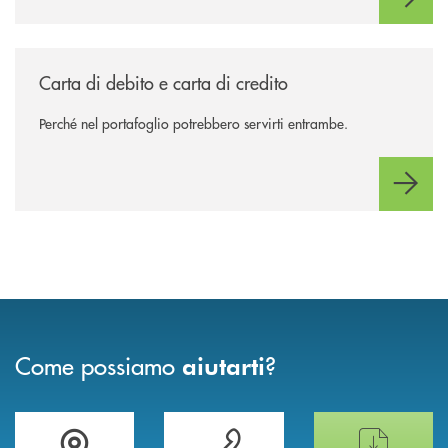
/news/carta-di-debito-e-carta-di-credito/
Carta di debito e carta di credito
Perché nel portafoglio potrebbero servirti entrambe.
Come possiamo
?
aiutarti
Trova la filiale più vicina a te
Hai bisogno di assistenza immediata ?
Hai bisogno di alcun