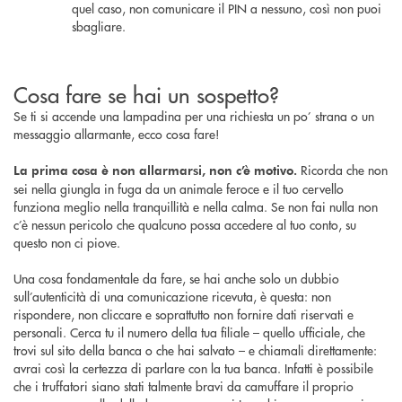
quel caso, non comunicare il PIN a nessuno, così non puoi
sbagliare.
Cosa fare se hai un sospetto?
Se ti si accende una lampadina per una richiesta un po’ strana o un
messaggio allarmante, ecco cosa fare!
Ricorda che non
La prima cosa è non allarmarsi, non c’è motivo.
sei nella giungla in fuga da un animale feroce e il tuo cervello
funziona meglio nella tranquillità e nella calma. Se non fai nulla non
c’è nessun pericolo che qualcuno possa accedere al tuo conto, su
questo non ci piove.
Una cosa fondamentale da fare, se hai anche solo un dubbio
sull’autenticità di una comunicazione ricevuta, è questa: non
rispondere, non cliccare e soprattutto non fornire dati riservati e
personali. Cerca tu il numero della tua filiale – quello ufficiale, che
trovi sul sito della banca o che hai salvato – e chiamali direttamente:
avrai così la certezza di parlare con la tua banca. Infatti è possibile
che i truffatori siano stati talmente bravi da camuffare il proprio