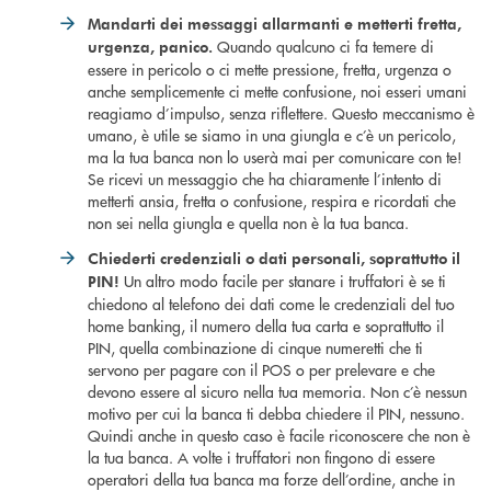
Mandarti dei messaggi allarmanti e metterti fretta,
Quando qualcuno ci fa temere di
urgenza, panico.
essere in pericolo o ci mette pressione, fretta, urgenza o
anche semplicemente ci mette confusione, noi esseri umani
reagiamo d’impulso, senza riflettere. Questo meccanismo è
umano, è utile se siamo in una giungla e c’è un pericolo,
ma la tua banca non lo userà mai per comunicare con te!
Se ricevi un messaggio che ha chiaramente l’intento di
metterti ansia, fretta o confusione, respira e ricordati che
non sei nella giungla e quella non è la tua banca.
Chiederti credenziali o dati personali, soprattutto il
Un altro modo facile per stanare i truffatori è se ti
PIN!
chiedono al telefono dei dati come le credenziali del tuo
home banking, il numero della tua carta e soprattutto il
PIN, quella combinazione di cinque numeretti che ti
servono per pagare con il POS o per prelevare e che
devono essere al sicuro nella tua memoria. Non c’è nessun
motivo per cui la banca ti debba chiedere il PIN, nessuno.
Quindi anche in questo caso è facile riconoscere che non è
la tua banca. A volte i truffatori non fingono di essere
operatori della tua banca ma forze dell’ordine, anche in