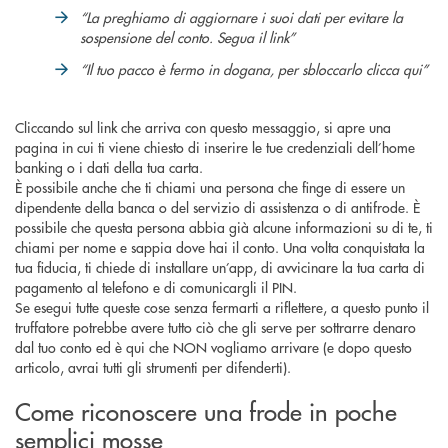
“La preghiamo di aggiornare i suoi dati per evitare la
sospensione del conto. Segua il link”
“Il tuo pacco è fermo in dogana, per sbloccarlo clicca qui”
Cliccando sul link che arriva con questo messaggio, si apre una
pagina in cui ti viene chiesto di inserire le tue credenziali dell’home
banking o i dati della tua carta.
È possibile anche che ti chiami una persona che finge di essere un
dipendente della banca o del servizio di assistenza o di antifrode. È
possibile che questa persona abbia già alcune informazioni su di te, ti
chiami per nome e sappia dove hai il conto. Una volta conquistata la
tua fiducia, ti chiede di installare un’app, di avvicinare la tua carta di
pagamento al telefono e di comunicargli il PIN.
Se esegui tutte queste cose senza fermarti a riflettere, a questo punto il
truffatore potrebbe avere tutto ciò che gli serve per sottrarre denaro
dal tuo conto ed è qui che NON vogliamo arrivare (e dopo questo
articolo, avrai tutti gli strumenti per difenderti).
Come riconoscere una frode in poche
semplici mosse