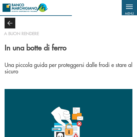
Salta al contenuto principale
MENU
A BUON RENDERE
In una botte di ferro
Una piccola guida per proteggersi dalle frodi e stare al
sicuro