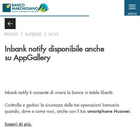
Salta al contenuto principale
MENU
PRIVATI
IMPRESE
SOCI
Inbank notify disponibile anche
su AppGallery
Inbank notify ti consente di vivere la banca in totale libertà.
Controlla e gestisci la sicurezza delle tue operazioni bancarie
quando, dove e come vuoi, anche con il tuo
.
smartphone Huawei
Scopri di più.