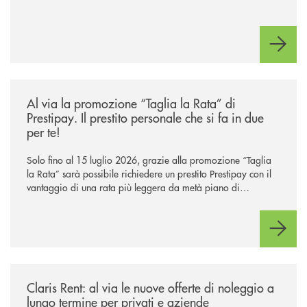
/news/al-via-la-promozione-taglia-la-rata-di-prestipay-il-prestito-perso
Al via la promozione “Taglia la Rata” di
Prestipay. Il prestito personale che si fa in due
per te!
Solo fino al 15 luglio 2026, grazie alla promozione “Taglia
la Rata” sarà possibile richiedere un prestito Prestipay con il
vantaggio di una rata più leggera da metà piano di
rimborso.
/news/claris-rent-al-via-le-nuove-offerte-di-noleggio-a-lungo-termine-p
Claris Rent: al via le nuove offerte di noleggio a
lungo termine per privati e aziende