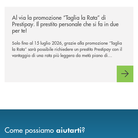
/news/al-via-la-promozione-taglia-la-rata-di-prestipay-il-prestito-perso
Al via la promozione “Taglia la Rata” di
Prestipay. Il prestito personale che si fa in due
per te!
Solo fino al 15 luglio 2026, grazie alla promozione “Taglia
la Rata” sarà possibile richiedere un prestito Prestipay con il
vantaggio di una rata più leggera da metà piano di
rimborso.
Come possiamo
?
aiutarti