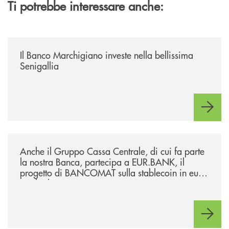
Ti potrebbe interessare anche:
/news/benvenuti-alla-nuova-filiale-di-senigallia/
Il Banco Marchigiano investe nella bellissima
Senigallia
/news/anche-il-gruppo-cassa-centrale-partecipa-a-eurbank-il-progetto-d
Anche il Gruppo Cassa Centrale, di cui fa parte
la nostra Banca, partecipa a EUR.BANK, il
progetto di BANCOMAT sulla stablecoin in euro
e sul relativo ecosistema