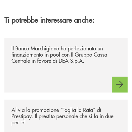
Ti potrebbe interessare anche:
/news/il-banco-marchigiano-ha-perfezionato-un-finanziamento-in-pool-
Il Banco Marchigiano ha perfezionato un
finanziamento in pool con Il Gruppo Cassa
Centrale in favore di DEA S.p.A.
/news/al-via-la-promozione-taglia-la-rata-di-prestipay-il-prestito-perso
Al via la promozione “Taglia la Rata” di
Prestipay. Il prestito personale che si fa in due
per te!