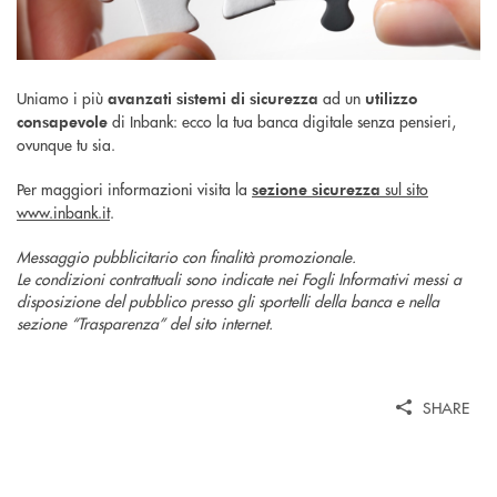
Uniamo i più
ad un
avanzati sistemi di sicurezza
utilizzo
di Inbank: ecco la tua banca digitale senza pensieri,
consapevole
ovunque tu sia.
Per maggiori informazioni visita la
sul sito
sezione sicurezza
www.inbank.it
.
Messaggio pubblicitario con finalità promozionale.
Le condizioni contrattuali sono indicate nei Fogli Informativi messi a
disposizione del pubblico presso gli sportelli della banca e nella
sezione “Trasparenza” del sito internet.
SHARE