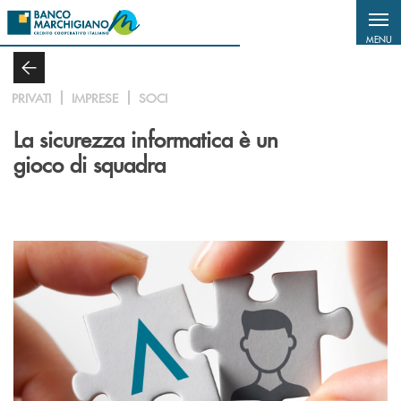
Salta al contenuto principale
MENU
PRIVATI
IMPRESE
SOCI
La sicurezza informatica è un
gioco di squadra