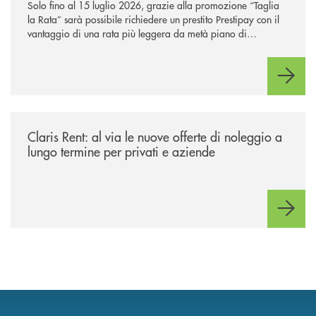
Solo fino al 15 luglio 2026, grazie alla promozione “Taglia
la Rata” sarà possibile richiedere un prestito Prestipay con il
vantaggio di una rata più leggera da metà piano di
rimborso.
/news/claris-rent-al-via-le-nuove-offerte-di-noleggio-a-lungo-termine-p
Claris Rent: al via le nuove offerte di noleggio a
lungo termine per privati e aziende