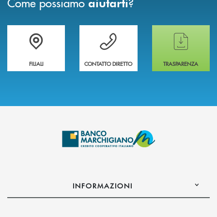
Come possiamo
?
aiutarti
Trova la filiale più vicina a te
Hai bisogno di assistenza immediata ?
Hai bisogno di alcun
FILIALI
CONTATTO DIRETTO
TRASPARENZA
INFORMAZIONI