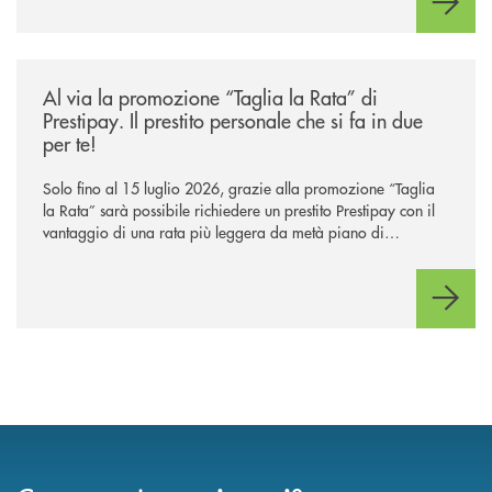
/news/al-via-la-promozione-taglia-la-rata-di-prestipay-il-prestito-perso
Al via la promozione “Taglia la Rata” di
Prestipay. Il prestito personale che si fa in due
per te!
Solo fino al 15 luglio 2026, grazie alla promozione “Taglia
la Rata” sarà possibile richiedere un prestito Prestipay con il
vantaggio di una rata più leggera da metà piano di
rimborso.