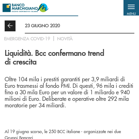
Salta al contenuto principale
MENU
23 GIUGNO 2020
EMERGENZA COVID-19
NOVITÀ
Liquidità. Bcc confermano trend
di crescita
Oltre 104 mila i prestiti garantiti per 3,9 miliardi di
Euro trasmessi al fondo PMI. Di questi, 96 mila i crediti
fino a 30 mila Euro per un valore di 1 miliardo e 940
milioni di Euro. Deliberate e operative oltre 292 mila
moratorie per 34 miliardi.
Al 19 giugno scorso, le 250 BCC italiane - organizzate nei due
Gruppi Bancari