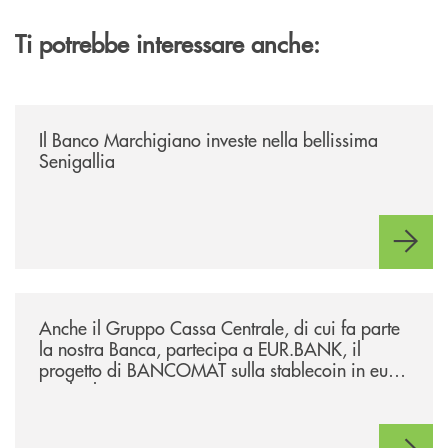
Ti potrebbe interessare anche:
/news/benvenuti-alla-nuova-filiale-di-senigallia/
Il Banco Marchigiano investe nella bellissima
Senigallia
/news/anche-il-gruppo-cassa-centrale-partecipa-a-eurbank-il-progetto-d
Anche il Gruppo Cassa Centrale, di cui fa parte
la nostra Banca, partecipa a EUR.BANK, il
progetto di BANCOMAT sulla stablecoin in euro
e sul relativo ecosistema