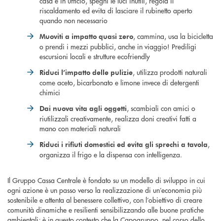
casa e in ufficio, spegni le luci inutili, regola il
riscaldamento ed evita di lasciare il rubinetto aperto
quando non necessario
, cammina, usa la bicicletta
Muoviti a impatto quasi zero
o prendi i mezzi pubblici, anche in viaggio! Prediligi
escursioni locali e strutture ecofriendly
, utilizza prodotti naturali
Riduci l’impatto delle pulizie
come aceto, bicarbonato e limone invece di detergenti
chimici
, scambiali con amici o
Dai nuova vita agli oggetti
riutilizzali creativamente, realizza doni creativi fatti a
mano con materiali naturali
,
Riduci i rifiuti domestici ed evita gli sprechi a tavola
organizza il frigo e la dispensa con intelligenza.
Il Gruppo Cassa Centrale è fondato su un modello di sviluppo in cui
ogni azione è un passo verso la realizzazione di un’economia più
sostenibile e attenta al benessere collettivo, con l’obiettivo di creare
comunità dinamiche e resilienti sensibilizzando alle buone pratiche
ambientali; è in questo contesto che la Capogruppo, nel corso dello