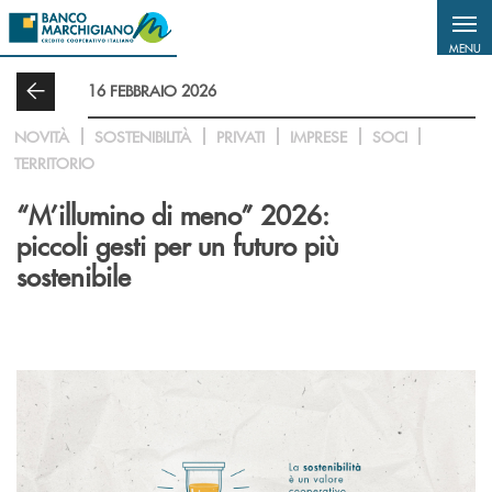
Salta al contenuto principale
MENU
16 FEBBRAIO 2026
NOVITÀ
SOSTENIBILITÀ
PRIVATI
IMPRESE
SOCI
TERRITORIO
“M’illumino di meno” 2026:
piccoli gesti per un futuro più
sostenibile