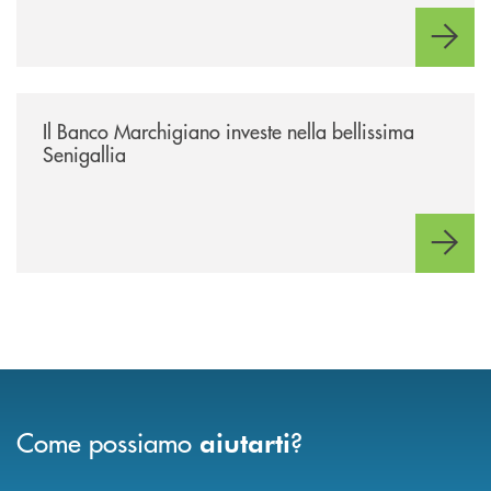
/news/benvenuti-alla-nuova-filiale-di-senigallia/
Il Banco Marchigiano investe nella bellissima
Senigallia
Come possiamo
?
aiutarti