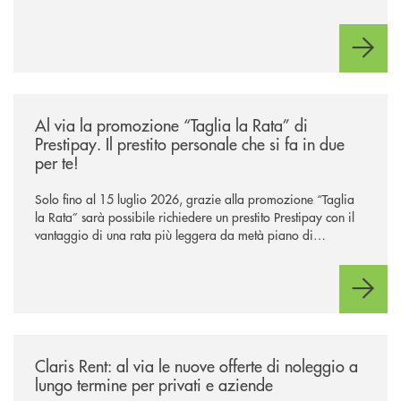
/news/al-via-la-promozione-taglia-la-rata-di-prestipay-il-prestito-perso
Al via la promozione “Taglia la Rata” di
Prestipay. Il prestito personale che si fa in due
per te!
Solo fino al 15 luglio 2026, grazie alla promozione “Taglia
la Rata” sarà possibile richiedere un prestito Prestipay con il
vantaggio di una rata più leggera da metà piano di
rimborso.
/news/claris-rent-al-via-le-nuove-offerte-di-noleggio-a-lungo-termine-p
Claris Rent: al via le nuove offerte di noleggio a
lungo termine per privati e aziende