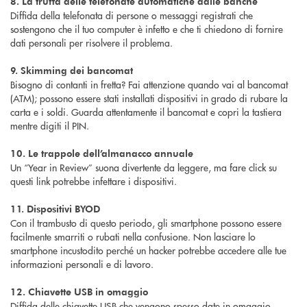
8. La truffa delle telefonate automatiche dalle banche
Diffida della telefonata di persone o messaggi registrati che
sostengono che il tuo computer è infetto e che ti chiedono di fornire
dati personali per risolvere il problema.
9. Skimming dei bancomat
Bisogno di contanti in fretta? Fai attenzione quando vai al bancomat
(ATM); possono essere stati installati dispositivi in grado di rubare la
carta e i soldi. Guarda attentamente il bancomat e copri la tastiera
mentre digiti il PIN.
10. Le trappole dell’almanacco annuale
Un “Year in Review” suona divertente da leggere, ma fare click su
questi link potrebbe infettare i dispositivi.
11. Dispositivi BYOD
Con il trambusto di questo periodo, gli smartphone possono essere
facilmente smarriti o rubati nella confusione. Non lasciare lo
smartphone incustodito perché un hacker potrebbe accedere alle tue
informazioni personali e di lavoro.
12. Chiavette USB in omaggio
Diffida delle chiavette USB che vengono spesso date in omaggio.