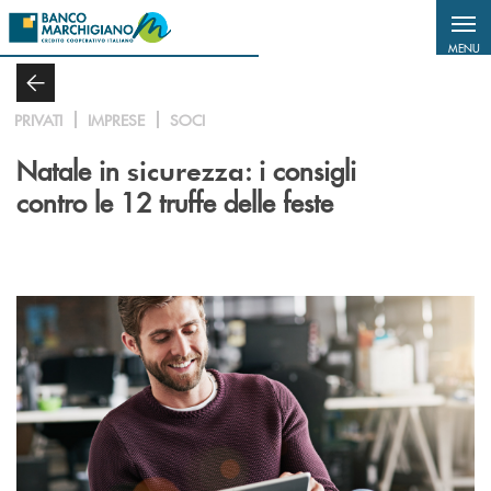
Salta al contenuto principale
MENU
PRIVATI
IMPRESE
SOCI
Natale in
: i consigli
sicurezza
contro le 12 truffe delle feste