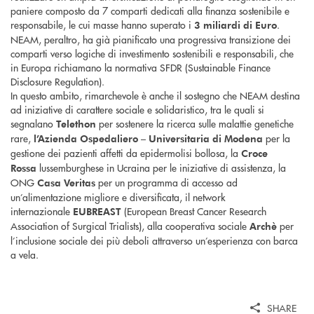
paniere composto da 7 comparti dedicati alla finanza sostenibile e
responsabile, le cui masse hanno superato i
.
3 miliardi di Euro
NEAM, peraltro, ha già pianificato una progressiva transizione dei
comparti verso logiche di investimento sostenibili e responsabili, che
in Europa richiamano la normativa SFDR (Sustainable Finance
Disclosure Regulation).
In questo ambito, rimarchevole è anche il sostegno che NEAM destina
ad iniziative di carattere sociale e solidaristico, tra le quali si
segnalano
per sostenere la ricerca sulle malattie genetiche
Telethon
rare,
per la
l’Azienda Ospedaliero – Universitaria di Modena
gestione dei pazienti affetti da epidermolisi bollosa, la
Croce
lussemburghese in Ucraina per le iniziative di assistenza, la
Rossa
ONG
per un programma di accesso ad
Casa Veritas
un’alimentazione migliore e diversificata, il network
internazionale
(European Breast Cancer Research
EUBREAST
Association of Surgical Trialists), alla cooperativa sociale
per
Archè
l’inclusione sociale dei più deboli attraverso un’esperienza con barca
a vela.
SHARE