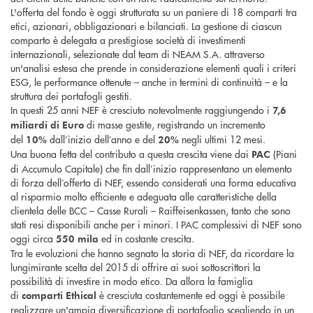
L'offerta del fondo è oggi strutturata su un paniere di 18 comparti tra
etici, azionari, obbligazionari e bilanciati. La gestione di ciascun
comparto è delegata a prestigiose società di investimenti
internazionali, selezionate dal team di NEAM S.A. attraverso
un'analisi estesa che prende in considerazione elementi quali i criteri
ESG, le performance ottenute – anche in termini di continuità – e la
struttura dei portafogli gestiti.
In questi 25 anni NEF è cresciuto notevolmente raggiungendo i
7,6
di masse gestite, registrando un incremento
miliardi di Euro
del
dall’inizio dell’anno e del
negli ultimi 12 mesi.
10%
20%
Una buona fetta del contributo a questa crescita viene dai
(Piani
PAC
di Accumulo Capitale) che fin dall’inizio rappresentano un elemento
di forza dell’offerta di NEF, essendo considerati una forma educativa
al risparmio molto efficiente e adeguata alle caratteristiche della
clientela delle BCC – Casse Rurali – Raiffeisenkassen, tanto che sono
stati resi disponibili anche per i minori. I PAC complessivi di NEF sono
oggi circa
ed in costante crescita.
550 mila
Tra le evoluzioni che hanno segnato la storia di NEF, da ricordare la
lungimirante scelta del 2015 di offrire ai suoi sottoscrittori la
possibilità di investire in modo etico. Da allora la famiglia
di
è cresciuta costantemente ed oggi è possibile
comparti Ethical
realizzare un'ampia diversificazione di portafoglio scegliendo in un