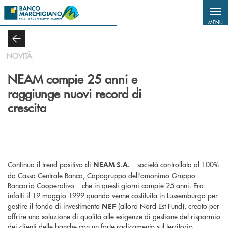
Salta al contenuto principale
MENU
NOVITÀ
NEAM compie 25 anni e
raggiunge nuovi record di
crescita
Continua il trend positivo di
– società controllata al 100%
NEAM S.A.
da Cassa Centrale Banca, Capogruppo dell’omonimo Gruppo
Bancario Cooperativo – che in questi giorni compie 25 anni. Era
infatti il 19 maggio 1999 quando venne costituita in Lussemburgo per
gestire il fondo di investimento
(allora Nord Est Fund), creato per
NEF
offrire una soluzione di qualità alle esigenze di gestione del risparmio
dei clienti delle banche con un forte radicamento sul territorio.