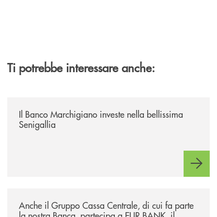
Ti potrebbe interessare anche:
/news/benvenuti-alla-nuova-filiale-di-senigallia/
Il Banco Marchigiano investe nella bellissima
Senigallia
/news/anche-il-gruppo-cassa-centrale-partecipa-a-eurbank-il-progetto-d
Anche il Gruppo Cassa Centrale, di cui fa parte
la nostra Banca, partecipa a EUR.BANK, il