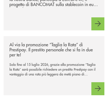
progetto di BANCOMAT sulla stablecoin in euro
e sul relativo ecosistema
/news/al-via-la-promozione-taglia-la-rata-di-prestipay-il-prestito-perso
Al via la promozione “Taglia la Rata” di
Prestipay. Il prestito personale che si fa in due
per te!
Solo fino al 15 luglio 2026, grazie alla promozione “Taglia
la Rata” sarà possibile richiedere un prestito Prestipay con il
vantaggio di una rata più leggera da metà piano di
rimborso.