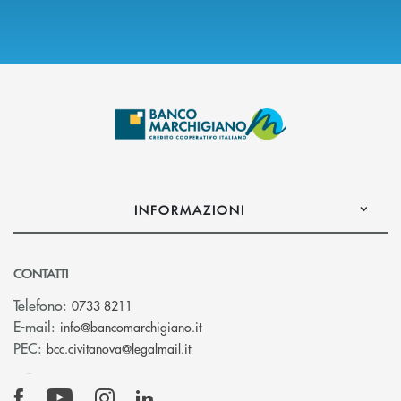
INFORMAZIONI
CONTATTI
Telefono:
0733 8211
(si apre l’app di posta elettronic
E-mail:
info@bancomarchigiano.it
(si apre l’app di posta elettronica)
PEC:
bcc.civitanova@legalmail.it