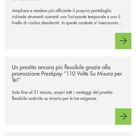
Ampliare e rendere più efficiente il proprio portafoglio
richiede strumenti coerenti con l’orizzonte temporale e con il
livello di rischio desiderati. In questo contesto si inseriscono
NEF Ethical Step to Balanced 2030 e NEF Target 2031, due
soluzioni tra loro complementari, pensate per accompagnare
l’investitore in un percorso strutturato e consapevole.
/news/prestipay-110-volte-su-misura-per-te/
Un prestito ancora più flessibile grazie alla
promozione Prestipay “110 Volte Su Misura per
Te!”
Solo fino al 31 marzo, scopri tutti i vantaggi del prestito
flessibile costruito su misura per le tue esigenze.
/news/torna-in-pista-con-serenita-assihome-ti-protegge-anche-sulle-pist