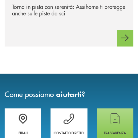
Torna in pista con serenità: Assihome ti protegge
anche sulle piste da sci
Come possiamo
?
aiutarti
Trova la filiale più vicina a te
Hai bisogno di assistenza immediata ?
Hai bisogno di alcun
FILIALI
CONTATTO DIRETTO
TRASPARENZA