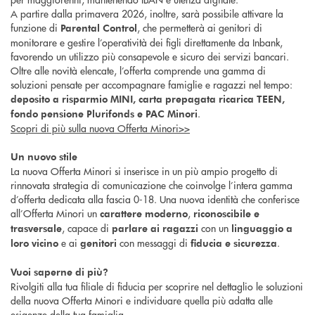
A partire dalla primavera 2026, inoltre, sarà possibile attivare la
funzione di
, che permetterà ai genitori di
Parental Control
monitorare e gestire l’operatività dei figli direttamente da Inbank,
favorendo un utilizzo più consapevole e sicuro dei servizi bancari.
Oltre alle novità elencate, l’offerta comprende una gamma di
soluzioni pensate per accompagnare famiglie e ragazzi nel tempo:
deposito a risparmio MINI, carta prepagata ricarica TEEN,
.
fondo pensione Plurifonds e PAC Minori
Scopri di più sulla nuova Offerta Minori>>
Un nuovo stile
La nuova Offerta Minori si inserisce in un più ampio progetto di
rinnovata strategia di comunicazione che coinvolge l’intera gamma
d’offerta dedicata alla fascia 0-18. Una nuova identità che conferisce
all’Offerta Minori un
,
carattere moderno
riconoscibile
e
, capace di
con un
trasversale
parlare ai ragazzi
linguaggio a
e ai
con messaggi di
.
loro vicino
genitori
fiducia e sicurezza
Vuoi saperne di più?
Rivolgiti alla tua filiale di fiducia per scoprire nel dettaglio le soluzioni
della nuova Offerta Minori e individuare quella più adatta alle
esigenze della tua famiglia.