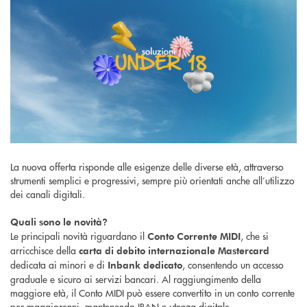
La nuova offerta risponde alle esigenze delle diverse età, attraverso
strumenti semplici e progressivi, sempre più orientati anche all’utilizzo
dei canali digitali.
Quali sono le novità?
Le principali novità riguardano il
, che si
Conto Corrente MIDI
arricchisce della
carta di debito internazionale Mastercard
dedicata ai minori e di
, consentendo un accesso
Inbank dedicato
graduale e sicuro ai servizi bancari. Al raggiungimento della
maggiore età, il Conto MIDI può essere convertito in un conto corrente
per maggiorenni, mantenendo IBAN e utenza digitale.