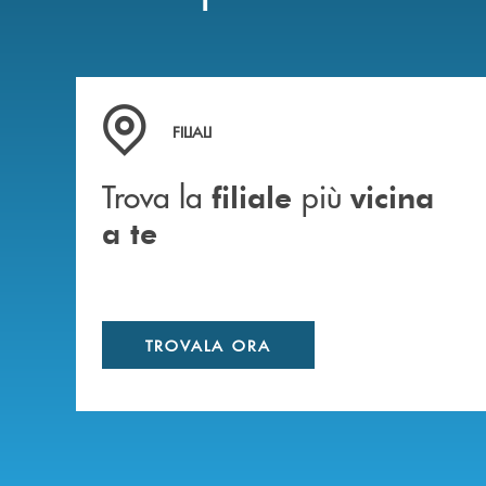
Trova la filiale più vicina a te
FILIALI
Trova la
più
filiale
vicina
a te
TROVALA ORA