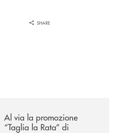
SHARE
ank-il-progetto-di-bancomat-sulla-stablecoin-in-euro/
news/al-via-la-promozione-taglia-la-rata-di-prestipay-il-pr
Al via la promozione
“Taglia la Rata” di