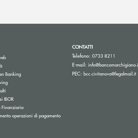
CONTATTI
Telefono:
0733 8211
web
E-mail:
info@bancomarchigiano.i
tà
(
PEC:
Apre una nuova finestra
bcc.civitanova@legalmail.it
en Banking
wing
Apre una nuova finestra
lti
Apre una nuova finestra
si IBOR
 Finanziaria
mento operazioni di pagamento
nestra