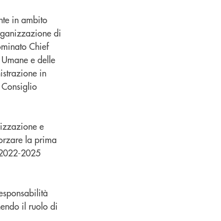
nte in ambito
rganizzazione di
ominato Chief
e Umane e delle
istrazione in
 Consiglio
nizzazione e
orzare la prima
o 2022-2025
esponsabilità
endo il ruolo di