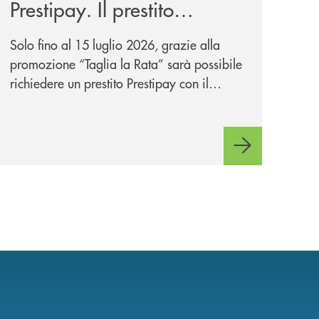
Prestipay. Il prestito
personale che si fa in due
Solo fino al 15 luglio 2026, grazie alla
per te!
promozione “Taglia la Rata” sarà possibile
richiedere un prestito Prestipay con il
vantaggio di una rata più leggera da metà
piano di rimborso.