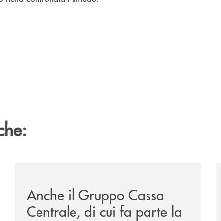
che:
/news/anche-il-gruppo-cassa-centrale-partecipa-a-eurb
/
Anche il Gruppo Cassa
Centrale, di cui fa parte la