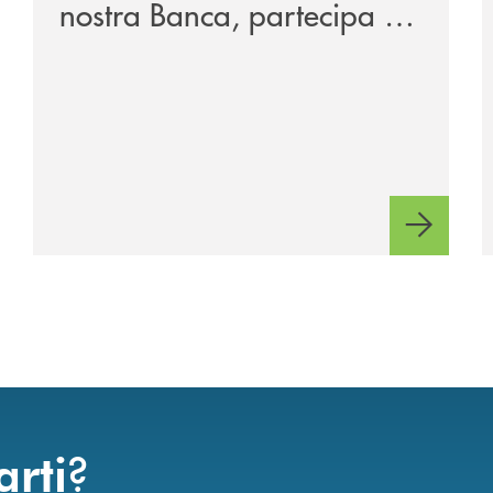
nostra Banca, partecipa a
EUR.BANK, il progetto di
BANCOMAT sulla
stablecoin in euro e sul
relativo ecosistema
?
arti