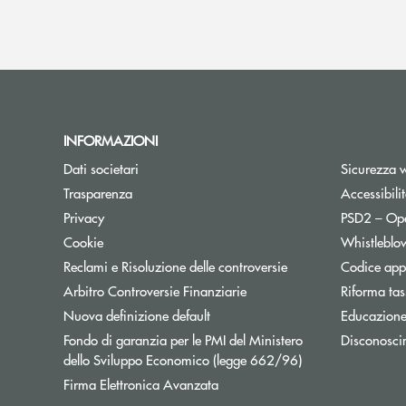
INFORMAZIONI
Dati societari
Sicurezza 
Trasparenza
Accessibili
Apre una nuova finestra
Privacy
PSD2 – Op
Cookie
Whistleblo
Reclami e Risoluzione delle controversie
Codice appa
Apre una nuova finestra
Arbitro Controversie Finanziarie
Riforma tas
Nuova definizione default
Educazione
Fondo di garanzia per le PMI del Ministero
Disconosci
Apre una nuova fi
dello Sviluppo Economico (legge 662/96)
Firma Elettronica Avanzata