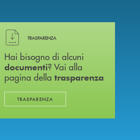
Hai bisogno di alcuni documenti ? Vai alla pagina della 
TRASPARENZA
Hai bisogno di alcuni
? Vai alla
documenti
pagina della
trasparenza
TRASPARENZA