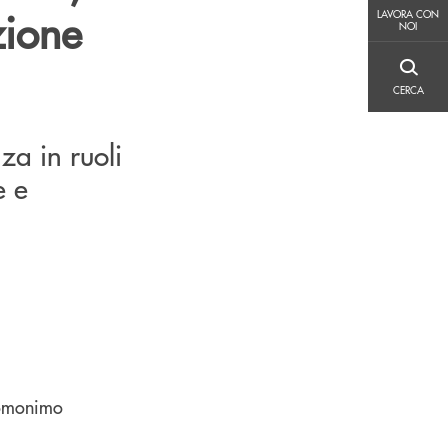
LAVORA CON NOI
zione
LAVORA CON
NOI
CERCA
CERCA
za in ruoli
e e
’omonimo