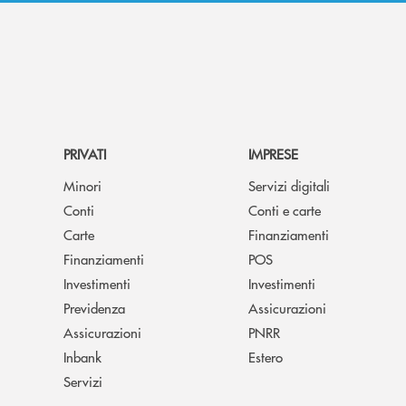
PRIVATI
IMPRESE
Minori
Servizi digitali
Conti
Conti e carte
Carte
Finanziamenti
Finanziamenti
POS
Investimenti
Investimenti
Previdenza
Assicurazioni
Assicurazioni
PNRR
Inbank
Estero
Servizi