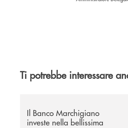
Ti potrebbe interessare an
/news/benvenuti-alla-nuova-filiale-di-senigallia/
Il Banco Marchigiano
investe nella bellissima