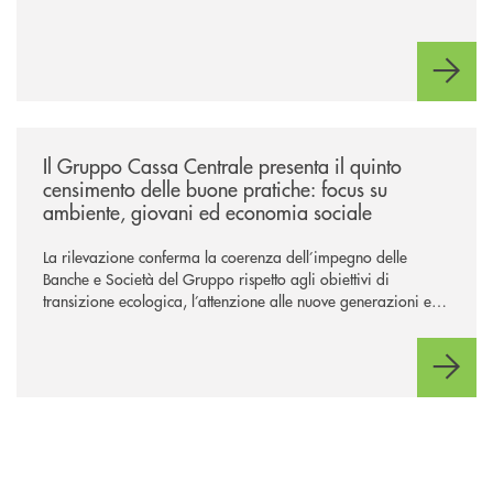
/news/il-gruppo-cassa-centrale-presenta-il-quinto-censimento-delle-bu
Il Gruppo Cassa Centrale presenta il quinto
censimento delle buone pratiche: focus su
ambiente, giovani ed economia sociale
La rilevazione conferma la coerenza dell’impegno delle
Banche e Società del Gruppo rispetto agli obiettivi di
transizione ecologica, l’attenzione alle nuove generazioni e
alle fasce vulnerabili della popolazione, svolgendo il ruolo di
attori chiave delle comunità locali. Installate 246 colonnine di
ricarica (+15% sul 2024) per veicoli elettrici. Oltre 4 mila i
premi allo studio erogati a favore dei giovani, in crescita del
18% rispetto al 2024.