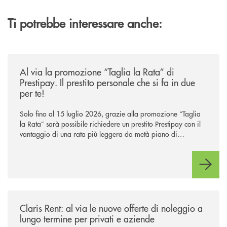
Ti potrebbe interessare anche:
/news/al-via-la-promozione-taglia-la-rata-di-prestipay-il-prestito-perso
Al via la promozione “Taglia la Rata” di
Prestipay. Il prestito personale che si fa in due
per te!
Solo fino al 15 luglio 2026, grazie alla promozione “Taglia
la Rata” sarà possibile richiedere un prestito Prestipay con il
vantaggio di una rata più leggera da metà piano di
rimborso.
/news/claris-rent-al-via-le-nuove-offerte-di-noleggio-a-lungo-termine-p
Claris Rent: al via le nuove offerte di noleggio a
lungo termine per privati e aziende