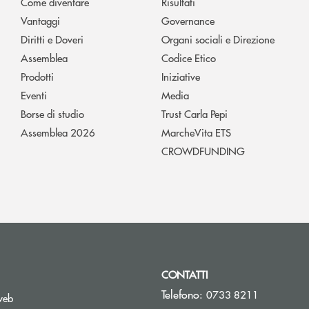
Come diventare
Risultati
Vantaggi
Governance
Diritti e Doveri
Organi sociali e Direzione
Assemblea
Codice Etico
Prodotti
Iniziative
Eventi
Media
Borse di studio
Trust Carla Pepi
Assemblea 2026
MarcheVita ETS
CROWDFUNDING
CONTATTI
Telefono:
0733 8211
web