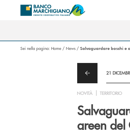
Salta al contenuto principale
Sei nella pagina:
Home
/
News
/
Salvaguardare boschi e a
21 DICEMBR
NOVITÀ
TERRITORIO
Salvaguard
green del