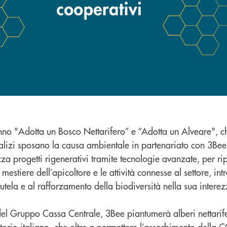
anno "Adotta un Bosco Nettarifero” e “Adotta un Alveare", c
alizi sposano la causa ambientale in partenariato con 3Bee
a progetti rigenerativi tramite tecnologie avanzate, per ri
mestiere dell’apicoltore e le attività connesse al settore, in
 tutela e al rafforzamento della biodiversità nella sua interez
del Gruppo Cassa Centrale, 3Bee piantumerà alberi nettarife
erritorio italiano, che oltre a permettere l’assorbimento della 