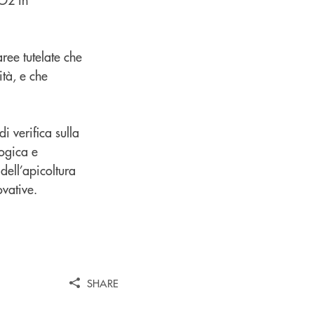
ree tutelate che
tà, e che
i verifica sulla
logica e
dell’apicoltura
ovative.
SHARE