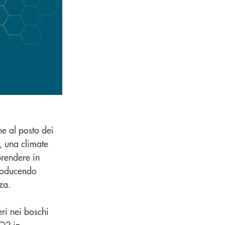
he al posto dei
, una climate
prendere in
troducendo
za.
ri nei boschi
CO2 in