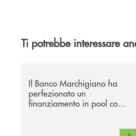
Ti potrebbe interessare an
/news/il-banco-marchigiano-ha-perfezionato-un-f
Il Banco Marchigiano ha
perfezionato un
finanziamento in pool con Il
Gruppo Cassa Centrale in
favore di DEA S.p.A.