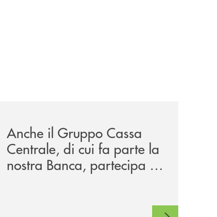
ore-di-dea-spa/
news/anche-il-gruppo-cassa-centrale-partecipa-a-eurbank-i
Anche il Gruppo Cassa
Centrale, di cui fa parte la
nostra Banca, partecipa a
EUR.BANK, il progetto di
BANCOMAT sulla
stablecoin in euro e sul