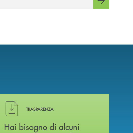
relativo ecosistema
Hai bisogno di alcuni documenti ? Vai alla pagina della 
TRASPARENZA
Hai bisogno di alcuni