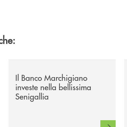
che:
inanziamento-in-pool-con-il-gruppo-cassa-centrale-in-fav
/news/benvenuti-alla-nuova-filiale-di-senigallia/
/
Il Banco Marchigiano
investe nella bellissima
Senigallia