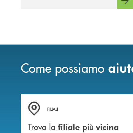
Come possiamo
aiut
Trova la filiale più vicina a te
FILIALI
Trova la
più
filiale
vicina