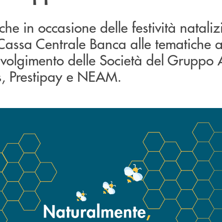
he in occasione delle festività nataliz
 Cassa Centrale Banca alle tematiche 
involgimento delle Società del Gruppo A
is, Prestipay e NEAM.