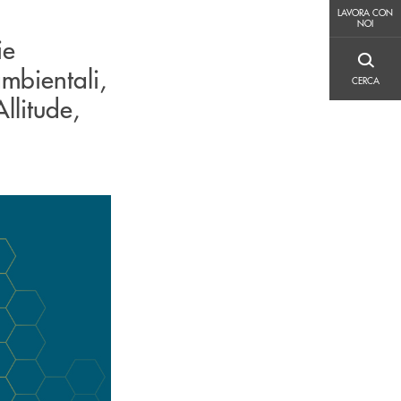
LAVORA CON NOI
LAVORA CON
NOI
ie
CERCA
ambientali,
CERCA
llitude,