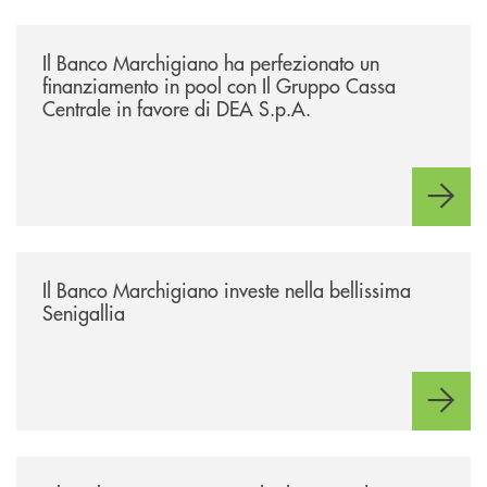
/news/il-banco-marchigiano-ha-perfezionato-un-finanziamento-in-pool-
Il Banco Marchigiano ha perfezionato un
finanziamento in pool con Il Gruppo Cassa
Centrale in favore di DEA S.p.A.
/news/benvenuti-alla-nuova-filiale-di-senigallia/
Il Banco Marchigiano investe nella bellissima
Senigallia
/news/al-via-la-promozione-taglia-la-rata-di-prestipay-il-prestito-perso