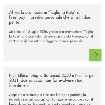
/news/al-via-la-promozione-taglia-la-rata-di-prestipay-il-prestito-perso
Al via la promozione “Taglia la Rata” di
Prestipay. Il prestito personale che si fa in due
per te!
Solo fino al 15 luglio 2026, grazie alla promozione “Taglia
la Rata” sarà possibile richiedere un prestito Prestipay con il
vantaggio di una rata più leggera da metà piano di
rimborso.
/news/nef-ethical-step-to-balanced-2030-e-nef-target-2031-due-soluzioni
NEF Ethical Step to Balanced 2030 e NEF Target
2031: due soluzioni per far evolvere i tuoi
investimenti
Ampliare e rendere più efficiente il proprio portafoglio
richiede strumenti coerenti con l’orizzonte temporale e con il
livello di rischio desiderati. In questo contesto si inseriscono