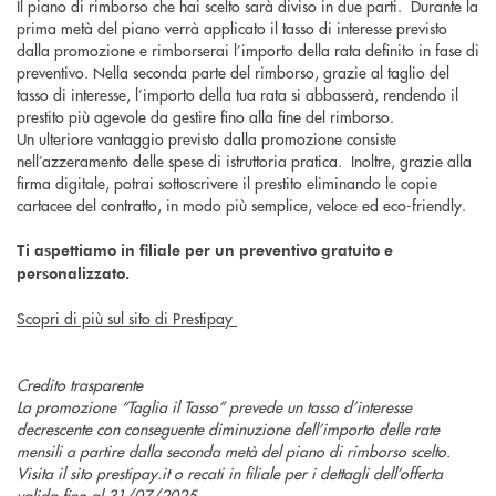
Il piano di rimborso che hai scelto sarà diviso in due parti. Durante la
prima metà del piano verrà applicato il tasso di interesse previsto
dalla promozione e rimborserai l’importo della rata definito in fase di
preventivo. Nella seconda parte del rimborso, grazie al taglio del
tasso di interesse, l’importo della tua rata si abbasserà, rendendo il
prestito più agevole da gestire fino alla fine del rimborso.
Un ulteriore vantaggio previsto dalla promozione consiste
nell’azzeramento delle spese di istruttoria pratica. Inoltre, grazie alla
firma digitale, potrai sottoscrivere il prestito eliminando le copie
cartacee del contratto, in modo più semplice, veloce ed eco-friendly.
Ti aspettiamo in filiale per un preventivo gratuito e
personalizzato.
Scopri di più sul sito di Prestipay
Credito trasparente
La promozione “Taglia il Tasso” prevede un tasso d’interesse
decrescente con conseguente diminuzione dell’importo delle rate
mensili a partire dalla seconda metà del piano di rimborso scelto.
Visita il sito prestipay.it o recati in filiale per i dettagli dell’offerta
valida fino al 31/07/2025.