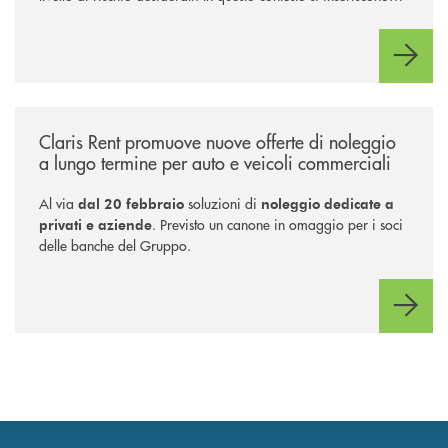
NEF Ethical Step to Balanced 2030 e NEF Target 2031, due
soluzioni tra loro complementari, pensate per accompagnare
l’investitore in un percorso strutturato e consapevole.
/news/claris-rent-promuove-nuove-offerte-di-noleggio-a-lungo-termine-
Claris Rent promuove nuove offerte di noleggio
a lungo termine per auto e veicoli commerciali
Al via
soluzioni di
dal 20 febbraio
noleggio dedicate a
. Previsto un canone in omaggio per i soci
privati e aziende
delle banche del Gruppo.