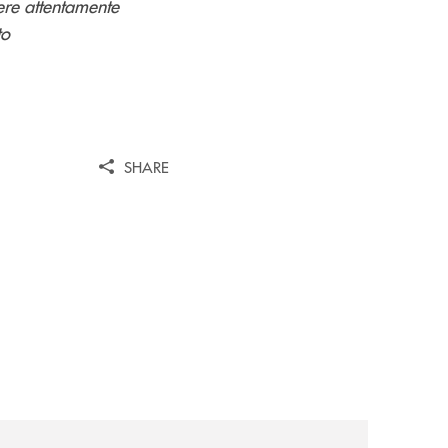
ere attentamente
to
SHARE
i/
news/nuova-offerta-minori-soluzioni-rinnovate-per-crescer