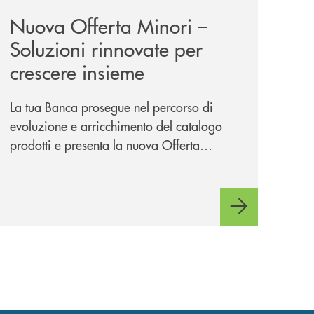
Nuova Offerta Minori –
Soluzioni rinnovate per
crescere insieme
La tua Banca prosegue nel percorso di
evoluzione e arricchimento del catalogo
prodotti e presenta la nuova Offerta
Minori, un insieme di soluzioni dedicate a
bambini e ragazzi da 0 a 18 anni, pensate
per supportarli nello sviluppo di una
relazione consapevole con il denaro,
sempre con la guida dei genitori e della
banca.