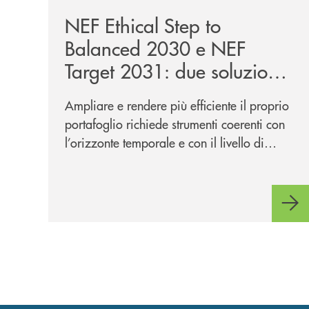
NEF Ethical Step to
Balanced 2030 e NEF
Target 2031: due soluzioni
per far evolvere i tuoi
Ampliare e rendere più efficiente il proprio
investimenti
portafoglio richiede strumenti coerenti con
l’orizzonte temporale e con il livello di
rischio desiderati. In questo contesto si
inseriscono NEF Ethical Step to Balanced
2030 e NEF Target 2031, due soluzioni tra
loro complementari, pensate per
accompagnare l’investitore in un percorso
strutturato e consapevole.