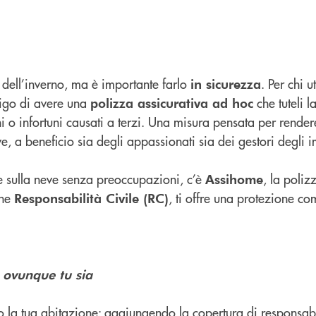
 dell’inverno, ma è importante farlo
. Per chi u
in sicurezza
bligo di avere una
che tuteli l
polizza assicurativa ad hoc
ni o infortuni causati a terzi. Una misura pensata per rendere
eve, a beneficio sia degli appassionati sia dei gestori degli i
te sulla neve senza preoccupazioni, c’è
, la poliz
Assihome
one
, ti offre una protezione c
Responsabilità Civile (RC)
 ovunque tu sia
 la tua abitazione: aggiungendo la copertura di responsabil