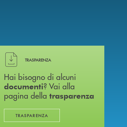
Hai bisogno di alcuni documenti ? Vai alla pagina della 
TRASPARENZA
Hai bisogno di alcuni
? Vai alla
documenti
pagina della
trasparenza
TRASPARENZA