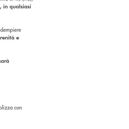
 in qualsiasi
 adempiere
renità e
sarà
polizza con