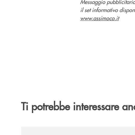
Messaggio pubblicitario
il set informativo dispon
www.assimoco.it
Ti potrebbe interessare an
/news/nef-ethical-step-to-balanced-2030-e-nef-tar