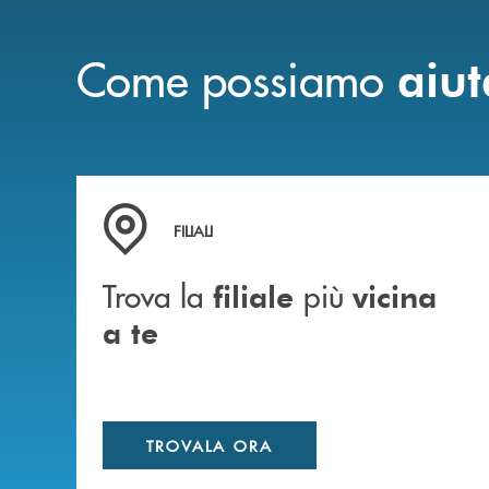
Come possiamo
aiut
Trova la filiale più vicina a te
FILIALI
Trova la
più
filiale
vicina
a te
TROVALA ORA