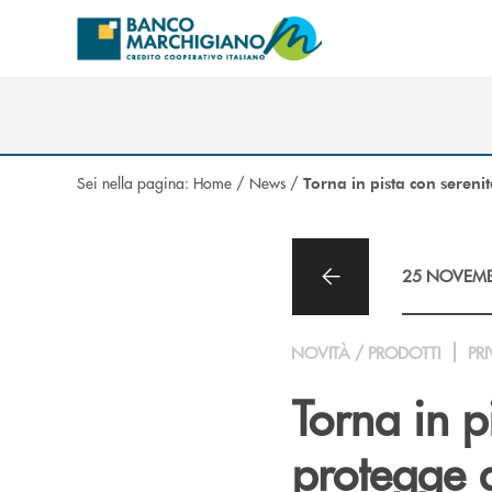
Salta al contenuto principale
Sei nella pagina:
Home
/
News
/
Torna in pista con serenit
25 NOVEMB
NOVITÀ / PRODOTTI
PRI
Torna in p
protegge a