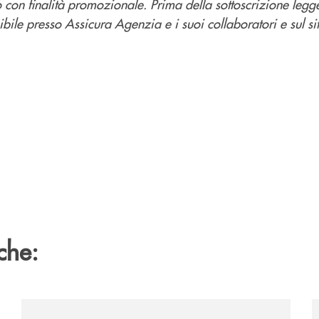
 con finalità promozionale. Prima della sottoscrizione legg
ibile presso Assicura Agenzia e i suoi collaboratori e sul si
che:
get-2031-due-soluzioni-per-far-evolvere-i-tuoi-investiment
/news/prestipay-110-volte-su-misura-per-te/
/