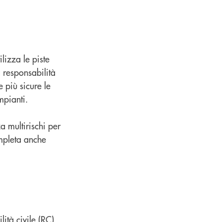
tilizza le piste
a responsabilità
 più sicure le
mpianti.
za multirischi per
ompleta anche
ità civile (RC),