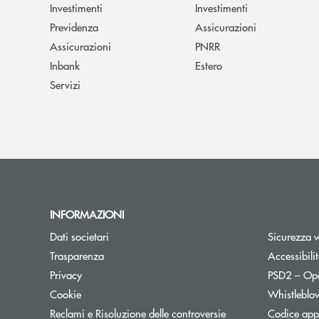
Investimenti
Investimenti
Previdenza
Assicurazioni
Assicurazioni
PNRR
Inbank
Estero
Servizi
INFORMAZIONI
Dati societari
Sicurezza 
Trasparenza
Accessibili
Apre una nuova finestra
Privacy
PSD2 – Op
Cookie
Whistleblo
Reclami e Risoluzione delle controversie
Codice appa