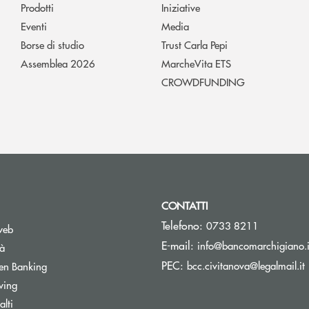
Prodotti
Iniziative
Eventi
Media
Borse di studio
Trust Carla Pepi
Assemblea 2026
MarcheVita ETS
CROWDFUNDING
CONTATTI
Telefono:
0733 8211
web
E-mail:
info@bancomarchigiano.i
tà
(
PEC:
Apre una nuova finestra
bcc.civitanova@legalmail.it
en Banking
wing
Apre una nuova finestra
lti