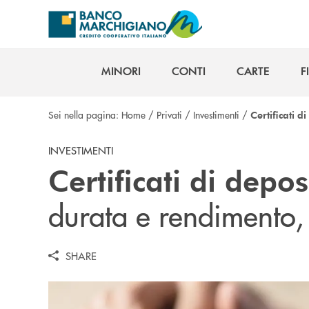
Salta al contenuto principale
MINORI
CONTI
CARTE
F
MINORI
CONTI
CARTE
F
Sei nella pagina:
Home
/
Privati
/
Investimenti
/
Certificati d
INVESTIMENTI
Certificati di depos
durata e rendimento, 
SHARE