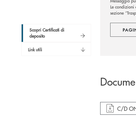
Messaggio pub
Le condizioni 
sezione “Trasp
Scopri Certificati di
PAGI
deposito
Link utili
Docume
apre do
C/D O