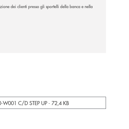
ione dei clienti presso gli sportelli della banca e nella
e documento in una nuova finestra
0-W001 C/D STEP UP -
72,4 KB