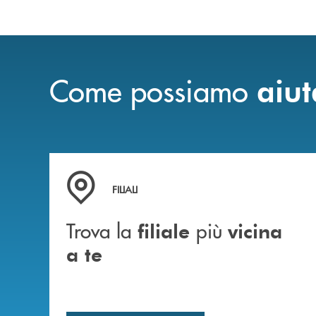
Come possiamo
aiut
Trova la filiale più vicina a te
FILIALI
Trova la
più
filiale
vicina
a te