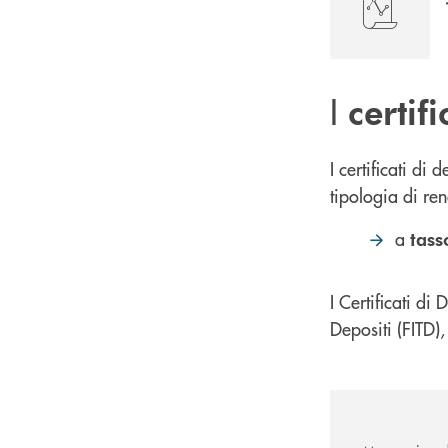
I
certif
I certificati di
tipologia di re
a
tass
I Certificati di
Depositi (FITD)