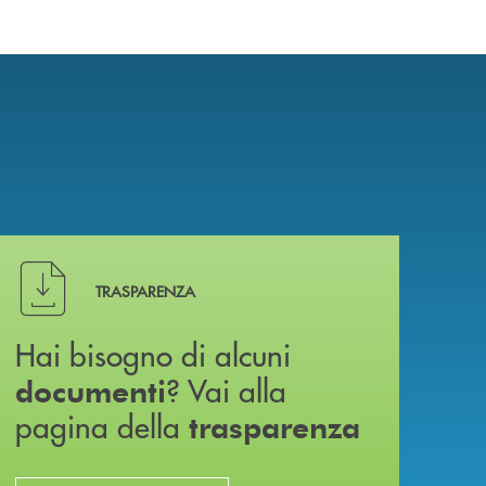
Hai bisogno di alcuni documenti ? Vai alla pagina della 
TRASPARENZA
Hai bisogno di alcuni
? Vai alla
documenti
pagina della
trasparenza