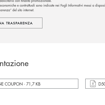
blicitario con finalità promozionale.
economiche e contrattuali sono indicate nei Fogli Informativi messi a disposiz
arenza” del sito internet.
NA TRASPARENZA
ntazione
cumento in una nuova finestra
apr
NE COUPON -
71,7 KB
D5