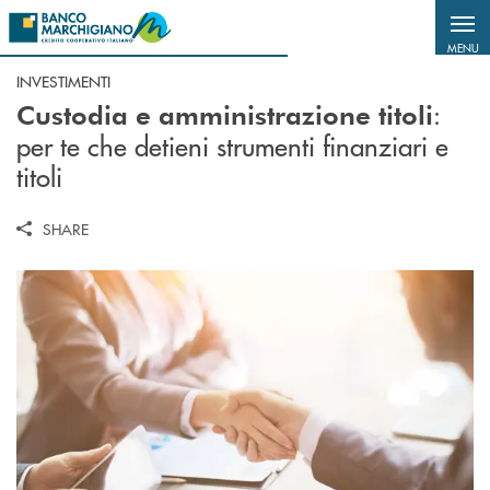
Salta al contenuto principale
MENU
INVESTIMENTI
:
Custodia e amministrazione titoli
per te che detieni strumenti finanziari e
titoli
SHARE