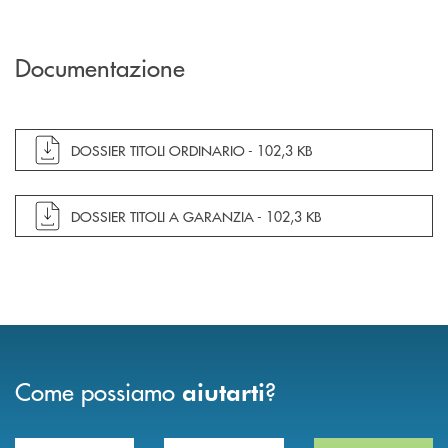
Documentazione
apre documento in una nuova finestra
DOSSIER TITOLI ORDINARIO -
102,3 KB
apre documento in una nuova finestra
DOSSIER TITOLI A GARANZIA -
102,3 KB
Come possiamo
?
aiutarti