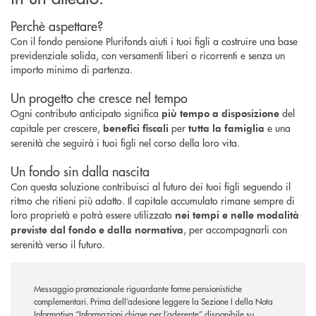
Perchè aspettare?
Con il fondo pensione Plurifonds aiuti i tuoi figli a costruire una base
previdenziale solida, con versamenti liberi o ricorrenti e senza un
importo minimo di partenza.
Un progetto che cresce nel tempo
Ogni contributo anticipato significa
del
più tempo a disposizione
capitale per crescere,
per
e una
benefici fiscali
tutta la famiglia
serenità che seguirà i tuoi figli nel corso della loro vita.
Un fondo sin dalla nascita
Con questa soluzione contribuisci al futuro dei tuoi figli seguendo il
ritmo che ritieni più adatto. Il capitale accumulato rimane sempre di
loro proprietà e potrà essere utilizzato
nei tempi e nelle modalità
, per accompagnarli con
previste dal fondo e dalla normativa
serenità verso il futuro.
Messaggio promozionale riguardante forme pensionistiche
complementari. Prima dell’adesione leggere la Sezione I della Nota
Informativa “Informazioni chiave per l’aderente” disponibile su