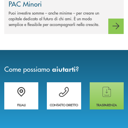
PAC Minori
Puoi investire somme – anche minime – per creare un
capitale dedicato al futuro di chi ami. È un modo
semplice e flessibile per accompagnarli nella crescita.
Come possiamo
?
aiutarti
Trova la filiale più vicina a te
Hai bisogno di assistenza immediata ?
Hai bisogno di alcun
FILIALI
CONTATTO DIRETTO
TRASPARENZA