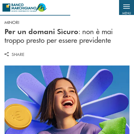
Salta al contenuto principale
MENU
MINORI
: non è mai
Per un domani Sìcuro
troppo presto per essere previdente
SHARE