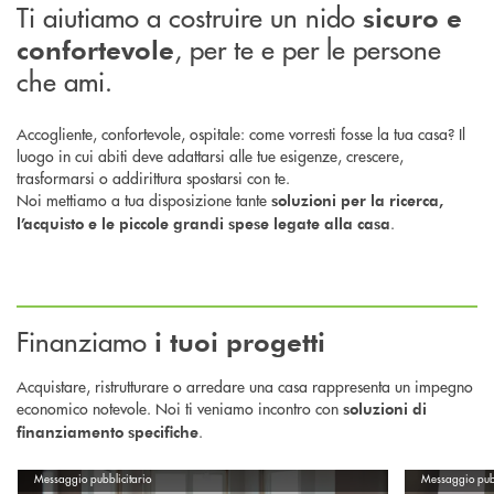
Ti aiutiamo a costruire un nido
sicuro
e
, per te e per le persone
confortevole
che ami.
Accogliente, confortevole, ospitale: come vorresti fosse la tua casa? Il
luogo in cui abiti deve adattarsi alle tue esigenze, crescere,
trasformarsi o addirittura spostarsi con te.
Noi mettiamo a tua disposizione tante
soluzioni per la ricerca,
.
l’acquisto e le piccole grandi spese legate alla casa
Finanziamo
i tuoi progetti
Acquistare, ristrutturare o arredare una casa rappresenta un impegno
economico notevole. Noi ti veniamo incontro con
soluzioni di
.
finanziamento specifiche
Scopri di più Mutuo Casa : per finanziare l'acquisto, la costruzione e la r
Scopri di più 
Messaggio pubblicitario
Messaggio pubb