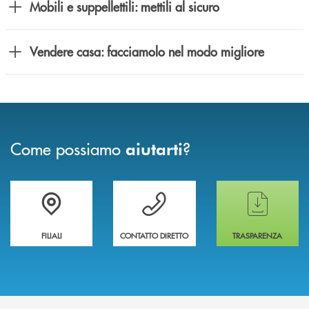
Mobili e suppellettili: mettili al sicuro
Vendere casa: facciamolo nel modo migliore
Come possiamo
?
aiutarti
Trova la filiale più vicina a te
Hai bisogno di assistenza immediata ?
Hai bisogno di alcun
FILIALI
CONTATTO DIRETTO
TRASPARENZA