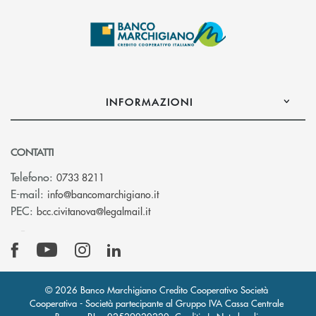
INFORMAZIONI
CONTATTI
Telefono:
0733 8211
(si apre l’app di posta elettronic
E-mail:
info@bancomarchigiano.it
(si apre l’app di posta elettronica)
PEC:
bcc.civitanova@legalmail.it
© 2026 Banco Marchigiano Credito Cooperativo Società
Cooperativa - Società partecipante al Gruppo IVA Cassa Centrale