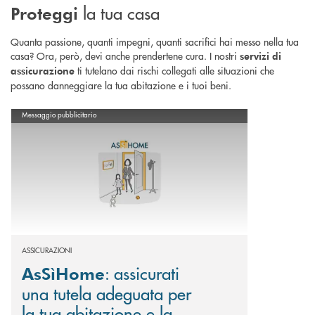
la tua casa
Proteggi
Quanta passione, quanti impegni, quanti sacrifici hai messo nella tua
casa? Ora, però, devi anche prendertene cura. I nostri
servizi di
ti tutelano dai rischi collegati alle situazioni che
assicurazione
possano danneggiare la tua abitazione e i tuoi beni.
Scopri di più AsSìHome : assicurati una tutela adeguata per la tua abitaz
Messaggio pubblicitario
ASSICURAZIONI
: assicurati
AsSìHome
una tutela adeguata per
la tua abitazione e la