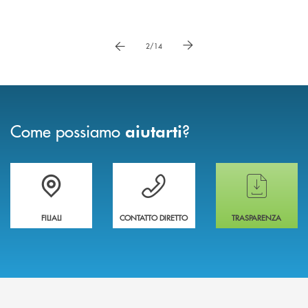
Pause
vai a immagne precedente
vai a immagine successiva
2/14
Come possiamo
?
aiutarti
Trova la filiale più vicina a te
Hai bisogno di assistenza immediata ?
Hai bisogno di alcun
FILIALI
CONTATTO DIRETTO
TRASPARENZA