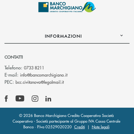
INFORMAZIONI
CONTATTI
Telefono:
0733 8211
(si apre l’app di posta elettronic
E-mail:
info@bancomarchigiano.it
(si apre l’app di posta elettronica)
PEC:
bcc.civitanova@legalmail.it
© 2026 Banco Marchigiano Credito Cooperativo Società
Cooperativa - Società partecipante al Gruppo IVA Cassa Centrale
Banca · P.Iva 02529020220
Crediti
|
Note legali