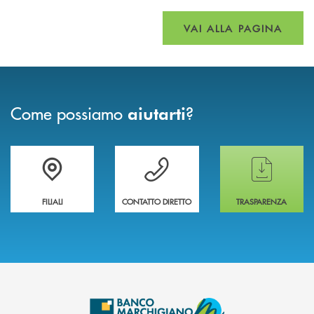
VAI ALLA PAGINA
Come possiamo
?
aiutarti
Trova la filiale più vicina a te
Hai bisogno di assistenza immediata ?
Hai bisogno di alcun
FILIALI
CONTATTO DIRETTO
TRASPARENZA