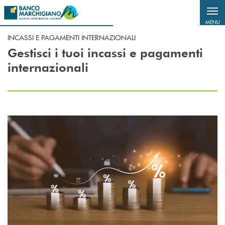
Salta al contenuto principale
MENU
INCASSI E PAGAMENTI INTERNAZIONALI
Gestisci i tuoi incassi e pagamenti
internazionali
Scopri di più Anticipo Crediti dell’esportatore