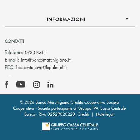
INFORMAZIONI
CONTATTI
Telefono:
0733 8211
(si apre l’app di posta elettronic
E-mail:
info@bancomarchigiano.it
(si apre l’app di posta elettronica)
PEC:
bcc.civitanova@legalmail.it
© 2026 Banco Marchigiano Credito Cooperativo Società
Cooperativa - Società partecipante al Gruppo IVA Cassa Centrale
Banca · P.Iva 02529020220
Crediti
|
Note legali