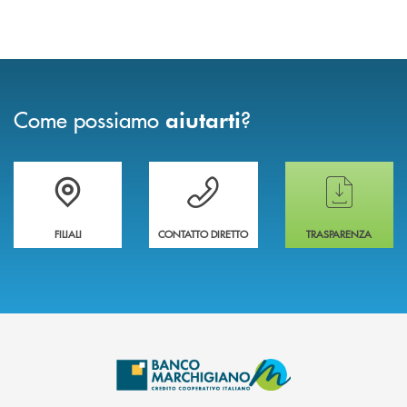
Come possiamo
?
aiutarti
Trova la filiale più vicina a te
Hai bisogno di assistenza immediata ?
Hai bisogno di alcun
FILIALI
CONTATTO DIRETTO
TRASPARENZA