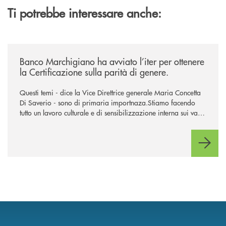
Ti potrebbe interessare anche:
/news/banco-marchigiano-ha-avviato-l-iter-per-ottenere-la-certificazion
Banco Marchigiano ha avviato l’iter per ottenere
la Certificazione sulla parità di genere.
Questi temi - dice la Vice Direttrice generale Maria Concetta
Di Saverio - sono di primaria importnaza.Stiamo facendo
tutto un lavoro culturale e di sensibilizzazione interna sui vari
aspetti legati all’inclusione ed alla parità di genere.